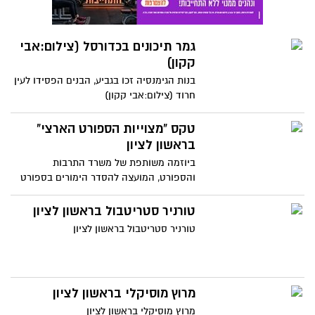
גמר תיכונים בכדורסל (צילום:אבי
קקון)
בנות הגימנסיה זכו בגביע, הבנים הפסידו לעין
חרוד (צילום:אבי קקון)
טקס "מצוייות הספורט הארצי"
בראשון לציון
ביוזמה משותפת של משרד התרבות
והספורט, המועצה להסדר הימורים בספורט
(הטוטו), החברה העירונית-ראשון לציון, עיתון
"ידיעות אחרונות" ואתר ynet, נבחרו אתמול (
טורניר סטריטבול בראשון לציון
14/1/14)הספורטאים המצטיינים של ישראל
טורניר סטריטבול בראשון לציון
לשנת 2013.
מרוץ מוסיקלי בראשון לציון
מרוץ מוסיקלי בראשון לציון