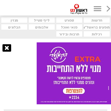
חדשות
ספורט
לייף סטייל
מגזין
מופעים בראשל"צ
פנאי ואוכל
אלבומים
הבלוגים
רכילות
תרבות ובידור