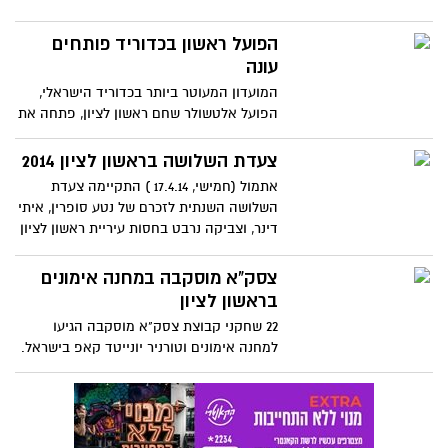
הפועל ראשון בכדוריד פותחים
עונה
המועדון המעוטר ביותר בכדוריד הישראלי,
הפועל אלטשולר שחם ראשון לציון, פתחה את
עונת 2014/15 עם מסיבת עיתונאים
אקסקלוסיבית באולם גן ורדים.
צעדת השלושה בראשון לציון 2014
אתמול (חמישי, 17.4.14 ) התקיימה צעדת
השלושה השנתית לזכרם של נטע סופרין, איתי
דינר, וצביקה נרבט בחסות עיריית ראשון לציון
והחברה העירונית ראשל"צ .
צסק"א מוסקבה במחנה אימונים
בראשון לציון
22 שחקני קבוצת צסק"א מוסקבה הגיעו
למחנה אימונים וטורניר יונייטד קאפ בישראל.
במהלך האימון בשבוע האחרון, הגיע למגרש
ראש עיריית ראשון לציון, דב צור, אף הוא
חובב כדורגל מושבע, הוא נפגש עם השחקנים
והנהלת הקבוצה-צילום: עידן גרוס