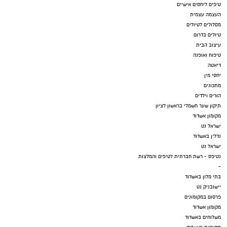
טיפים ליחסים אישיים
העצמה עצמית
מסלולים לטיולים
טיולים בדרום
עיצוב הבית
טיפוח ואופנה
דיאטה
יחסי מין
מתכונים
הורים וילדים
תיקון שער חשמלי בראשון לציון
מקומון אשדוד
ישראל נט
נדל"ן באשדוד
ישראל נט
נטיפס - רשת חברתית לטיפים והמלצות
-
בתי מלון באשדוד
יישובניק נט
פרסום במקומונים
מקומון אשדוד
משלוחים באשדוד