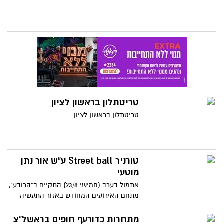
טריטתלון בראשון לציון
טריטתלון בראשון לציון
טורניר Street ball ע"ש אור נתן
מוטעי
אתמול בערב (חמישי 23/8) התקיים ב"הרובע",
מתחם האירועים המחודש באזור התעשיה
הישן של ראשון לציון טורניר סטריט בול לזכרו
של אור נתן מוטעי.
מתחרות כדורעף חופים בראשל"צ