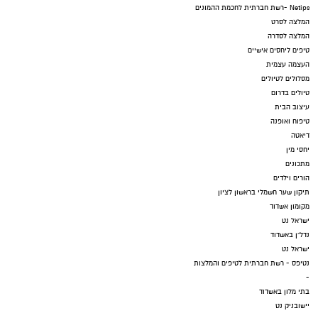
Netips -רשת חברתית לחכמת ההמונים
המלצה לסרט
המלצה לסדרה
טיפים ליחסים אישיים
העצמה עצמית
מסלולים לטיולים
טיולים בדרום
עיצוב הבית
טיפוח ואופנה
דיאטה
יחסי מין
מתכונים
הורים וילדים
תיקון שער חשמלי בראשון לציון
מקומון אשדוד
ישראל נט
נדל"ן באשדוד
ישראל נט
נטיפס - רשת חברתית לטיפים והמלצות
-
בתי מלון באשדוד
יישובניק נט