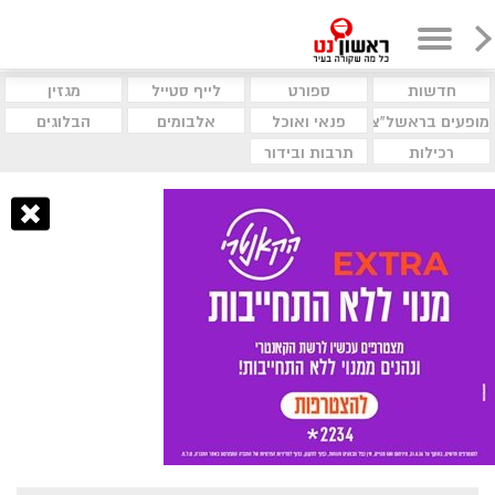
חדשות
ספורט
לייף סטייל
מגזין
מופעים בראשל"צ
פנאי ואוכל
אלבומים
הבלוגים
רכילות
תרבות ובידור