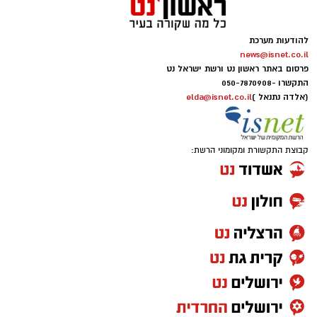
להודעות מערכת
news@isnet.co.il
פרסום באתר ראשון נט ורשת ישראל נט
התקשרו -
050-7870908
(אלדה נתנאל )
elda@isnet.co.il
קבוצת התקשורת ומקומוני הרשת: