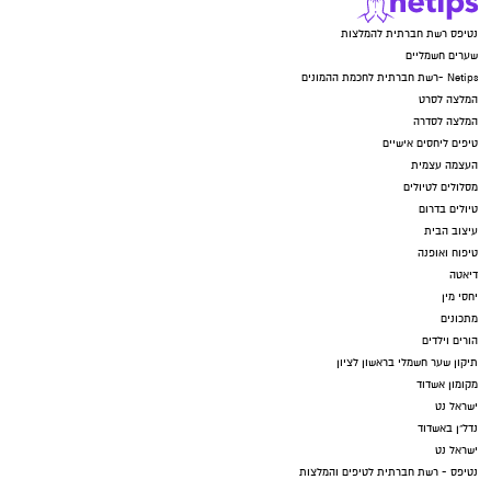
נטיפס רשת חברתית להמלצות
שערים חשמליים
Netips -רשת חברתית לחכמת ההמונים
המלצה לסרט
המלצה לסדרה
טיפים ליחסים אישיים
העצמה עצמית
מסלולים לטיולים
טיולים בדרום
עיצוב הבית
טיפוח ואופנה
דיאטה
יחסי מין
מתכונים
הורים וילדים
תיקון שער חשמלי בראשון לציון
מקומון אשדוד
ישראל נט
נדל"ן באשדוד
ישראל נט
נטיפס - רשת חברתית לטיפים והמלצות