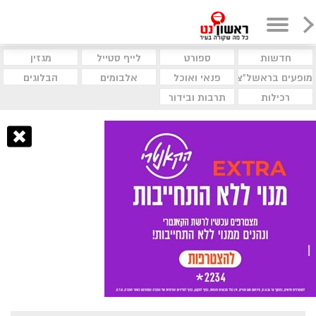
חדשות
ספורט
לייף סטייל
מגזין
מופעים בראשל"צ
פנאי ואוכל
אלבומים
הבלוגים
רכילות
תרבות ובידור