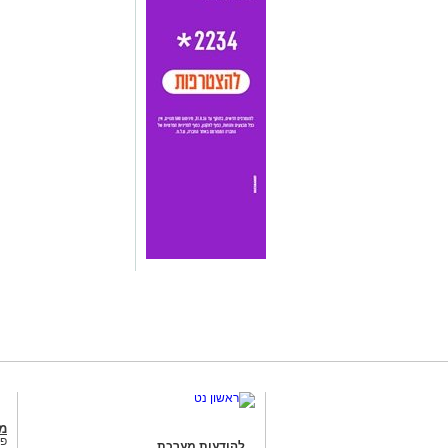
מג
פנ
להודעות מערכת