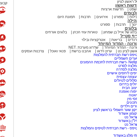
 ראשון לציון
קבוצת
דשות ראשון
שפט
חדשות ארציות
לבומים
ילות
ספורט
אירועים
תרבות
תמונת היום
הילה
נוך
תרבות
ספורט
לוגים
לוג של אייל בן שמחון
טארות עוזי הכהן
בלוגים אורחים
יף סטייל
נדים
בריאות
אטרקציות ובילוי
רונה - המדור המיוחד
רונה - המדור המיוחד
שדרוג מערכת .NET
שון לציון נט
ערוץ וידאו
אהבנו ברשת
פנאי ואוכל
צרכנות ועסקים
יפס רשת חברתית להמלצות
רים חשמליים
-רשת חברתית לחכמת ההמונים
לצה לסרט
מלצה לסדרה
פים ליחסים אישיים
עצמה עצמית
לולים לטיולים
ולים בדרום
צוב הבית
פוח ואופנה
אטה
סי מין
כונים
רים וילדים
קון שער חשמלי בראשון לציון
ומון אשדוד
ראל נט
ל"ן באשדוד
ראל נט
יפס - רשת חברתית לטיפים והמלצות
י מלון באשדוד