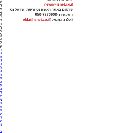
של
news@isnet.co.il
ח
מ
פרסום באתר ראשון נט ורשת ישראל נט
א
התקשרו -
050-7870908
רכ
(אלדה נתנאל )
elda@isnet.co.il
ק
חי
הב
הב
לי
טר
קו
קו
רא
נט
שע
Netips 
המ
ה
טי
ה
מס
טי
עי
טי
די
יח
מת
הו
תי
מק
יש
נד
יש
נט
-
בת