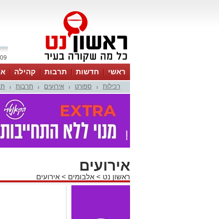
09 אוגוסט 2026 / 15:33
ראשי
חדשות
תרבות
קהילה
או
רכילות
ספורט
אירועים
תרבות
תמ
|
|
|
|
אירועים
ראשון נט
>
אלבומים
>
אירועים