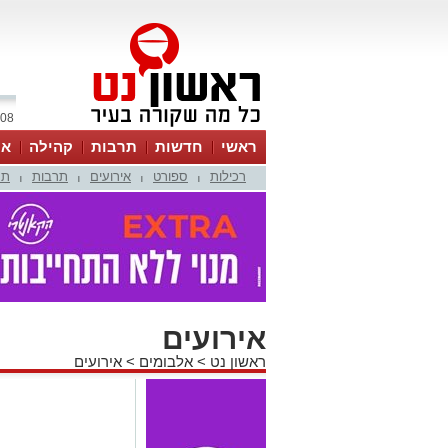
08 אוגוסט 2026 / 08:14
ראשי
חדשות
תרבות
קהילה
או
רכילות
ספורט
אירועים
תרבות
תמ
|
|
|
|
אירועים
ראשון נט
>
אלבומים
>
אירועים