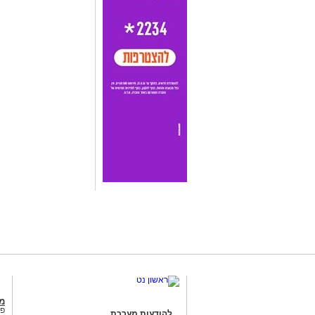
מג
פנ
להודעות מערכת