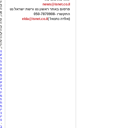
של
news@isnet.co.il
ח
מ
פרסום באתר ראשון נט ורשת ישראל נט
א
התקשרו -
050-7870908
רכ
(אלדה נתנאל )
elda@isnet.co.il
ק
חי
הב
הב
לי
טר
קו
קו
רא
נט
שע
Netips 
המ
ה
טי
ה
מס
טי
עי
טי
די
יח
מת
הו
תי
מק
יש
נד
יש
נט
-
בת