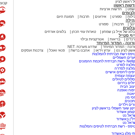
 ראשון לציון
קבוצת
דשות ראשון
שפט
חדשות ארציות
לבומים
ילות
ספורט
אירועים
תרבות
תמונת היום
הילה
נוך
תרבות
ספורט
לוגים
לוג של אייל בן שמחון
טארות עוזי הכהן
בלוגים אורחים
יף סטייל
נדים
בריאות
אטרקציות ובילוי
רונה - המדור המיוחד
רונה - המדור המיוחד
שדרוג מערכת .NET
שון לציון נט
ערוץ וידאו
אהבנו ברשת
פנאי ואוכל
צרכנות ועסקים
יפס רשת חברתית להמלצות
רים חשמליים
-רשת חברתית לחכמת ההמונים
לצה לסרט
מלצה לסדרה
פים ליחסים אישיים
עצמה עצמית
לולים לטיולים
ולים בדרום
צוב הבית
פוח ואופנה
אטה
סי מין
כונים
רים וילדים
קון שער חשמלי בראשון לציון
ומון אשדוד
ראל נט
ל"ן באשדוד
ראל נט
יפס - רשת חברתית לטיפים והמלצות
י מלון באשדוד