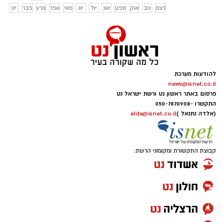
דצמ
נוב
אוק
ספט
אוג
יול
יונ
מאי
אפר
מרץ
פבר
ינו
להודעות מערכת
news@isnet.co.il
פרסום באתר ראשון נט ורשת ישראל נט
התקשרו -
050-7870908
(אלדה נתנאל )
elda@isnet.co.il
קבוצת התקשורת ומקומוני הרשת: