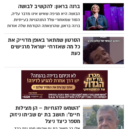
האסון, בוחר אשר לוי – מוזיקאי ותיק ובעל
בהרצאתה מלאת הלהט, המופנמים מביאים
ברנה בראון: להקשיב לבושה
חדר החזרות "ביט" – להוציא אל העולם את
איתם לעולם כישרונות ויכולות יוצאי-דופן, ויש
הבושה היא מגיפה שאיש אינו מדבר עליה,
מה שנולד מתוך שבר: אלבום חדש בשם "כמה
לעודדם ולשבחם.
הסוד שמאחורי שלל התנהגויות בעייתיות.
כאב כמה כוח", הכולל עשרה שירים שנכתבו
ברנה בראון, שהרצאתה הקודמת שלה אודות
והולחנו לזכרם של בני משפחת קוץ.
הפגיעות הפכה להיט ויראלי, חוקרת מה עשוי
להתרחש כאשר אנשים בוחרים להתעמת
הסרטון שמתאר באופן מדוייק את
ראש-בראש עם הבושה שבהם. ההומור,
כל מה שאזרחי ישראל מרגישים
האנושיות והפגיעות שבה מתגלים בכל אחת
כעת
ממילותיה.
"השמעו להנחיות – הן מצילות
חיים": תושב בת ים שביתו ניזוק
מספר כיצד ניצל
אלי בר תושב בת ים שביתו ספג נזק כבד