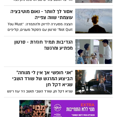
מהפגיעה הקשה אמש, מספר כיצד ההקפדה
על ההנחיות הצילה את חייו
אסור לך לוותר - נאום מוטיבציה
עוצמתי שווה צפייה
הצצה מסעירה לדיוק ולהתמדה: "You Must
Not Quit" סרטון עם פסקול מעצים, קליפים
דרמטיים ונרטיב שמעודד להמשיך קדימה
אפילו כשקשה. צפו:
הנדיבות תמיד חוזרת - סרטון
מפתיע ומרגש!
"אני חופשי אך אין לי מנוחה"
הביצוע המרגש של שורד השבי
שגיא דקל חן
שגיא דקל חן, שורד השבי תושב ניר עוז ריגש
מדינה שלמה כשהשתתף במופע "שירים
בכיכר 2025" וביצע גרסה מיוחדת לשיר "ילדים
של החיים" בליווי עידן רייכל על הפסנתר
והעביר מסר עוצמתי וחשוב. המופע שודר