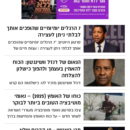
7 הרגלים יומיומיים שהופכים אותך
לבלתי ניתן לעצירה
סרטון היוטיוב "7 הרגלים יומיומיים שהופכים
אותך לבלתי ניתן לעצירה | עצות חיים של
דנזל וושינגטון - Inspire Force" מתאר שבעה
פרקטיקות יומיומיות להשגת גדולה, כולל
הנאום של דנזל וושינגטון: הכוח
התחלה בהכרת תודה או מטרה, שליטה
להאמין בעצמך ולהפוך כישלון
בבוקר, טיפוח משמעת על פני מוטיבציה,
להצלחה
ביטול תירוצים, אימוץ כאב כשותף לצמיחה,
דנזל וושינגטון מזכיר לנו: כישלונות הם קרש
ביטוי חיים לקיום וסיום היום בהתבוננות
קפיצה, התמדה היא המפתח, ורק חלומות
וחזרה לבניית עקביות.
שמגובים במעשים הופכים למציאות. צפו:
כוחו של האומץ (2025) – נאומי
מוטיבציה הטובים ביותר לבוקר
צפו בסרטון נאומי מוטיבציה מעוררי השראה
לשחר חדש – על כוח האומץ והנחישות בדרך
להצלחה