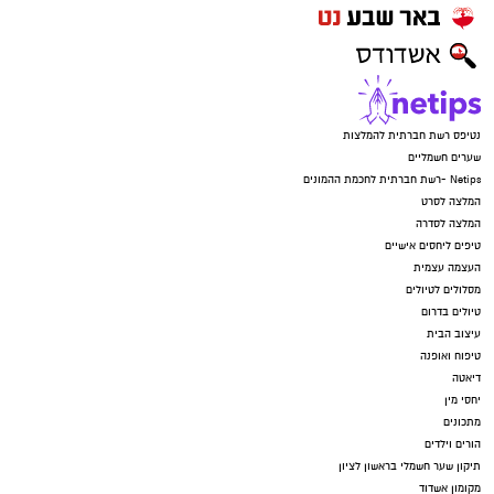
נטיפס רשת חברתית להמלצות
שערים חשמליים
Netips -רשת חברתית לחכמת ההמונים
המלצה לסרט
המלצה לסדרה
טיפים ליחסים אישיים
העצמה עצמית
מסלולים לטיולים
טיולים בדרום
עיצוב הבית
טיפוח ואופנה
דיאטה
יחסי מין
מתכונים
הורים וילדים
תיקון שער חשמלי בראשון לציון
מקומון אשדוד