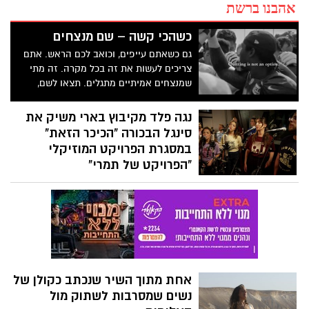
אהבנו ברשת
כשהכי קשה – שם מנצחים
גם כשאתם עייפים, וכואב לכם הראש. אתם
צריכים לעשות את זה בכל מקרה. זה מתי
שמנצחים אמיתיים מתגלים. תצאו לשם,
ותמשיכו לעבוד. תעשו את זה בשבילכם,
בשביל המשפחה והחברים שלכם. תמשיכו
נגה פלד מקיבוץ בארי משיק את
לעשות את ההחלטות הנכונות, גם כשזה הדבר
סינגל הבכורה "הכיכר הזאת"
הכי קשה בעולם. אתם יכולים לעשות את זה.
במסגרת הפרויקט המוזיקלי
ואל תקשיבו לאף אחד שאומר לכם אחרת.
"הפרויקט של תמרי"
ותמשיכו להגיד לעצמכם בכל יום: "אני אנצח".
סינגל מקורי ראשון יוצא לאור במסגרת
צפו בסרטון ההשראה :
הפרויקט המוזיקלי "הפרויקט של תמרי" –
יוזמה שמאחדת מוזיקאים מהעוטף וממשיכה
את מורשתה של תמר קדם סימן טוב ז"ל,
שייסדה יחד עם שגיא דקל חן, שורד השבי
שחזר הביתה לאחר 498 ימים בשבי החמאס.
אחת מתוך השיר שנכתב כקולן של
נשים שמסרבות לשתוק מול