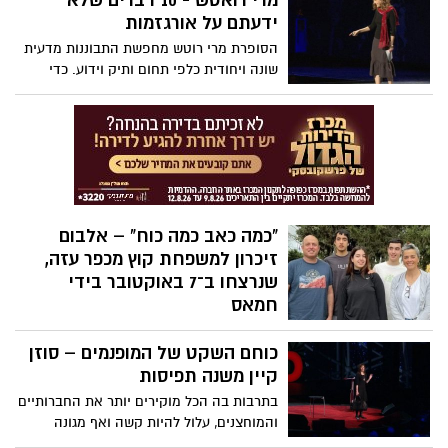
מרי רואטש - 10 דברים שלא
ידעתם על אורגזמות
הסופרת מרי רוטש מחפשת התבוננות מדעית
שונה ויחודית כלפי תחום ותיק וידוע. כדי
להעניק גילויים מפתיעים על שחרור מיני,
התבוננות מדעית זו מתגלה כמוזרה עד
משעשעת. השיחה הזאת מיועדת לקהל מבוגר
בלבד.
"כמה כאב כמה כוח" – אלבום
זיכרון למשפחת קוץ מכפר עזה,
שנרצחו ב־7 באוקטובר בידי
חמאס
ביום שבו המדינה כולה רעדה, גם ליבו של
כוחם השקט של המופנמים – סוזן
המוזיקאי אשר לוי נשבר. ב-7 באוקטובר
נרצחו אחותו ליבנת קוץ, בעלה אביב ושלושת
קיין משנה תפיסות
ילדיהם – רותם, יונתן ויפתח – בביתם שבכפר
בתרבות בה הכל מוקירים יותר את החברותיים
עזה, באחת מהטרגדיות הקשות של מתקפת
והמוחצנים, עלול להיות קשה ואף מגונה
הטרור שזעזעה את ישראל. כעת, שנה לאחר
להיות מופנם. אבל, כפי שטוענת סוזן קיין