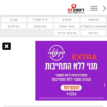
חדשות
ספורט
לייף סטייל
מגזין
מופעים בראשל"צ
פנאי ואוכל
אלבומים
הבלוגים
רכילות
תרבות ובידור