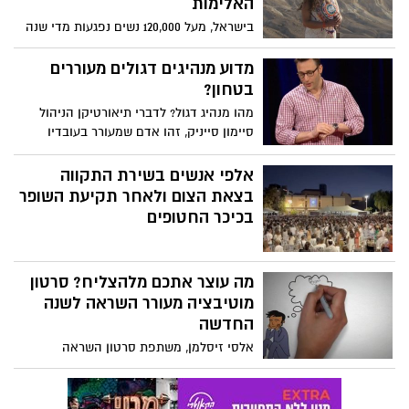
האלימות
בישראל, מעל 120,000 נשים נפגעות מדי שנה
מאלימות פיזית או נפשית. מאחורי כל מספר
מסתתר סיפור של פחד, כאב ושתיקה. ב 25.11
מדוע מנהיגים דגולים מעוררים
יצויין בישראל ובעולם יום המאבק השנתי
בטחון?
באלימות כנגד נשים.
מהו מנהיג דגול? לדברי תיאורטיקן הניהול
סיימון סייניק, זהו אדם שמעורר בעובדיו
תחושת בטחון בטוחים, אדם שמושך את אנשיו
אל תוך מעגל האמון. אבל יצירת אמון
אלפי אנשים בשירת התקווה
ותחושת-בטחון - במיוחד בכלכלה לא הוגנת -
בצאת הצום ולאחר תקיעת השופר
משמעה אחריות גדולה.
בכיכר החטופים
מה עוצר אתכם מלהצליח? סרטון
מוטיבציה מעורר השראה לשנה
החדשה
אלסי זיסלמן, משתפת סרטון השראה