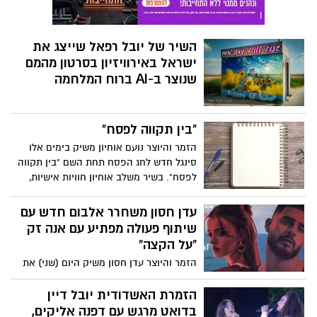
בקשת 12. צפו
השיר של יובל רפאל שייצג את
ישראל באירוויזיון בסרטון מהמם
שנוצר ב-AI ברוח המלחמה
"בין תקווה לפסח"
הזמר והיוצר נועם אוחיון משיק בימים אלו
סינגל חדש לחג הפסח תחת השם "בין תקווה
לפסח". בשיר משלב אוחיון חוויות אישיות,
זיכרונות ילדות ותחושת חיבור עמוק לחודש
ניסן.
עדן חסון משחרר אלבום חדש עם
שיתוף פעולה מפתיע עם אנה זק
"על הקצה"
הזמר והיוצר עדן חסון משיק היום (שני) את
אלבומו החדש, הכולל 14 שירים חדשים,
כשהפתעה מיוחדת מחכה למעריצים – דואט
הזמרת האשדודית יובל דיין
ראשון עם כוכבת הפופ אנה זק. השיר
בדואט מרגש עם דפנה אליקים,