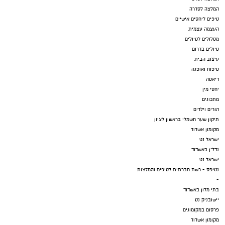
המלצה לסדרה
טיפים ליחסים אישיים
העצמה עצמית
מסלולים לטיולים
טיולים בדרום
עיצוב הבית
טיפוח ואופנה
דיאטה
יחסי מין
מתכונים
הורים וילדים
תיקון שער חשמלי בראשון לציון
מקומון אשדוד
ישראל נט
נדל"ן באשדוד
ישראל נט
נטיפס - רשת חברתית לטיפים והמלצות
-
בתי מלון באשדוד
יישובניק נט
פרסום במקומונים
מקומון אשדוד