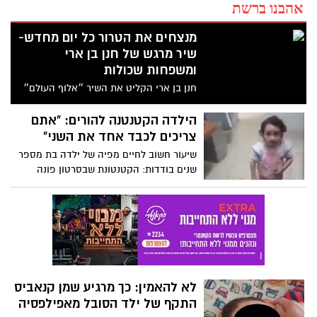
אהבנו ברשת
מנצחים את הטרור כל יום מחדש-
שיר מרגש של חנן בן ארי
ומשפחות שכולות
חנן בן ארי הקליט את השיר ״אלוף העולם״
עם בני משפחות שאיבדו את יקיריהן בפיגועי
טרור ועם פצועי צה״ל. הקליפ והשיר עולים
הילדה הקטנטנה להורים: "אתם
לקראת התרמה לעמותת משפחה אחת -
צריכים לכבד אחד את השני"
ארגון הסיוע המרכזי לנפגעי טרור צפו :
שיעור חשוב לחיים מפיה של ילדה בת מספר
שנים בודדות: הקטנטונת שבסרטון פונה
להוריה ומסבירה להם כי עליהם לכבד האחד
את השניה ולרגע אך נראה כי השכינה שלום
בית בין בני הזוג - צפו בילדה מעוררת
ההשראה ובמסר החשוב שלה
לא להאמין: כך מרגיע שמן קנאביס
התקף של ילד הסובל מאפילפסיה