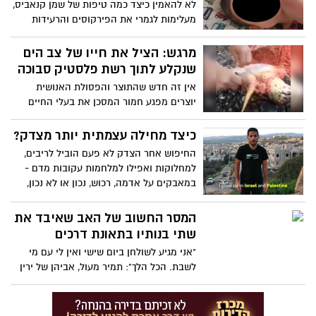
לא להאמין כיצד כמה טיפות של שמן קנאביס,
מעלימות לגמרי את הפירקוסים והרעידות
ומסייעות לבחור הצעיר להתגבר על התקף
אפילפסיה תוך מספר רגעים - צפו (אזהרה:
מרגש: הציל את חייו של צב הים
סרטון קשה לצפייה)
שנקלע לתוך רשת פלסטיק סבוכה
אין זה חדש שהתוצר והפסולת האנושית
יוצרים מפגע חמור המסכן את בעלי החיים
ואת הסביבה. בסרטון שלפניכם נצפה צב ים
אשר נקלע לתוך רשת פלסטיק סבוכה המונעת
כיצד מחילה עצמתית יותר מצדק?
ממנו לשחות בחופשיות - דבר העלול להוביל
החיפוש אחר הצדק לא פעם הוביל לריבים,
אף למותו. אולם, לאדם שנתקל במחזה
למחלוקות ואפילו למלחמות עקובות מדם -
הכואב קשה היה להישאר אדיש - צפו ברגע
במאבקים על אדמה, רכוש, נכון או לא נכון,
המרגש ומעורר ההשראה
ובסופו של דבר - מיהו הצד הצודק. בסרטון
שלפניכם, כוכב הרשת הישראלי-פלסטיני נאס
המסר החשוב של האב שאיבד את
מוכיח בדרכו הייחודית כיצד כוחה של
שתי בנותיו בתאונת דרכים
המחילה עצמתי יותר מאשר הצדק והחיפוש
"אני מגיע לשולחן ביום שישי ואין לי עם מי
אחריו, מה שעוד עלול להוביל בהרבה מאוד
לשבת. הכל הלך": תמיר מעול, אביהן של ירין
מקרים לשלום בין אנשים ואף יותר מכך - צפו
ותהל שנהרגו בתאונה באשקלון, במסר חשוב
במסר החשוב והמרגש
לכל מי שעולה על ההגה - צפו במסר החשוב