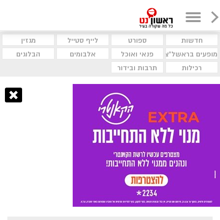
חדשות
ספורט
לייף סטייל
מגזין
מופעים בראשל"צ
פנאי ואוכל
אלבומים
הבלוגים
רכילות
תרבות ובידור