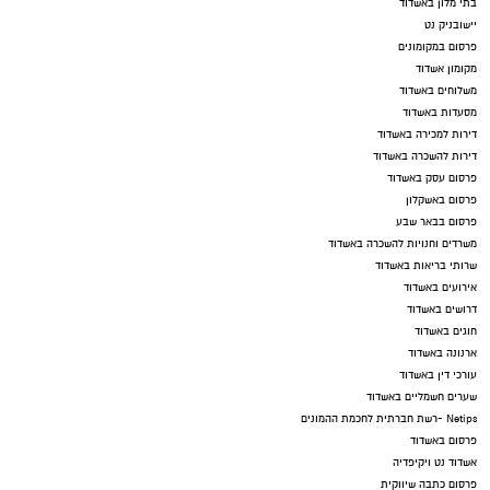
בתי מלון באשדוד
יישובניק נט
פרסום במקומונים
מקומון אשדוד
משלוחים באשדוד
מסעדות באשדוד
דירות למכירה באשדוד
דירות להשכרה באשדוד
פרסום עסק באשדוד
פרסום באשקלון
פרסום בבאר שבע
משרדים וחנויות להשכרה באשדוד
שרותי בריאות באשדוד
אירועים באשדוד
דרושים באשדוד
חוגים באשדוד
ארנונה באשדוד
עורכי דין באשדוד
שערים חשמליים באשדוד
Netips -רשת חברתית לחכמת ההמונים
פרסום באשדוד
אשדוד נט ויקיפדיה
פרסום כתבה שיווקית