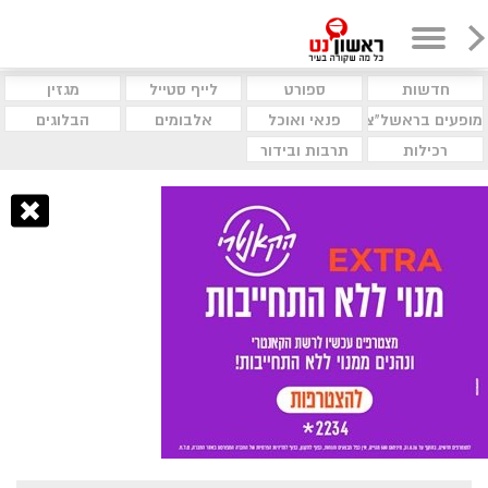
חדשות
ספורט
לייף סטייל
מגזין
מופעים בראשל"צ
פנאי ואוכל
אלבומים
הבלוגים
רכילות
תרבות ובידור