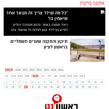
אהבנו ברשת
"כל מה שילד צריך זה מבוגר אחד
שיאמין בו"
כיצד אמונה באחר, פרגון ותמיכה יכולים
לסייע גם לילד קטן לצלוח כל מכשול: צפו
בסרטון הקצר שמגלם את הרעיון הזה באופן
הפשוט ביותר
תיקון והתקנה שערים חשמליים
בראשון לציון
2019
2020
2021
2022
2023
2024
2025
2026
מאי
דצמ
נוב
אוק
ספט
אוג
יול
יונ
אפר
מרץ
פבר
ינו
1
2
3
4
5
6
7
8
9
10
11
12
13
14
15
16
20
17
18
19
21
22
23
24
25
26
27
28
29
30
31