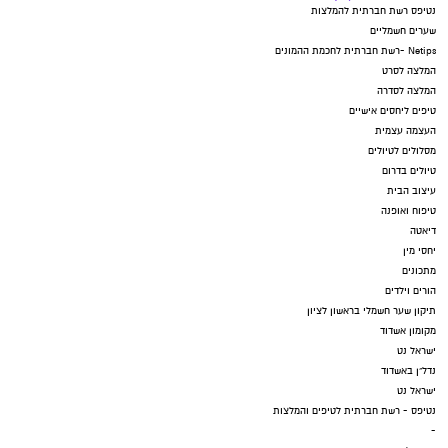
נטיפס רשת חברתית להמלצות
שערים חשמליים
Netips -רשת חברתית לחכמת ההמונים
המלצה לסרט
המלצה לסדרה
טיפים ליחסים אישיים
העצמה עצמית
מסלולים לטיולים
טיולים בדרום
עיצוב הבית
טיפוח ואופנה
דיאטה
יחסי מין
מתכונים
הורים וילדים
תיקון שער חשמלי בראשון לציון
מקומון אשדוד
ישראל נט
נדל"ן באשדוד
ישראל נט
נטיפס - רשת חברתית לטיפים והמלצות
-