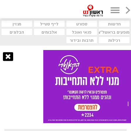
חדשות
ספורט
לייף סטייל
מגזין
מופעים בראשל"צ
פנאי ואוכל
אלבומים
הבלוגים
רכילות
תרבות ובידור