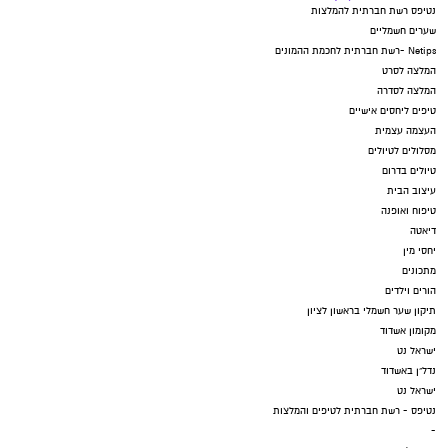
נטיפס רשת חברתית להמלצות
שערים חשמליים
Netips -רשת חברתית לחכמת ההמונים
המלצה לסרט
המלצה לסדרה
טיפים ליחסים אישיים
העצמה עצמית
מסלולים לטיולים
טיולים בדרום
עיצוב הבית
טיפוח ואופנה
דיאטה
יחסי מין
מתכונים
הורים וילדים
תיקון שער חשמלי בראשון לציון
מקומון אשדוד
ישראל נט
נדל"ן באשדוד
ישראל נט
נטיפס - רשת חברתית לטיפים והמלצות
-