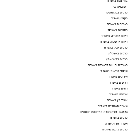
בתי מלון באשדוד
יישובניק נט
פרסום במקומונים
מקומון אשדוד
משלוחים באשדוד
מסעדות באשדוד
דירות למכירה באשדוד
דירות להשכרה באשדוד
פרסום עסק באשדוד
פרסום באשקלון
פרסום בבאר שבע
משרדים וחנויות להשכרה באשדוד
שרותי בריאות באשדוד
אירועים באשדוד
דרושים באשדוד
חוגים באשדוד
ארנונה באשדוד
עורכי דין באשדוד
שערים חשמליים באשדוד
Netips -רשת חברתית לחכמת ההמונים
פרסום באשדוד
אשדוד נט ויקיפדיה
פרסום כתבה שיווקית