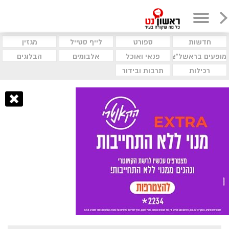
חדשות
ספורט
לייף סטייל
מגזין
מופעים בראשל"צ
פנאי ואוכל
אלבומים
הבלוגים
רכילות
תרבות ובידור