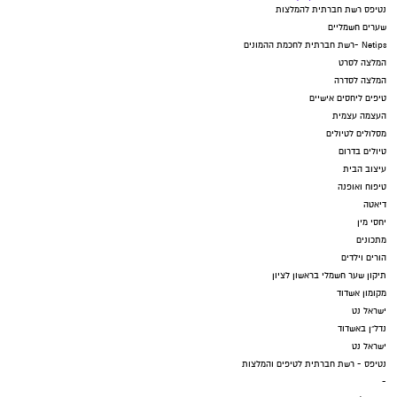
נטיפס רשת חברתית להמלצות
שערים חשמליים
Netips -רשת חברתית לחכמת ההמונים
המלצה לסרט
המלצה לסדרה
טיפים ליחסים אישיים
העצמה עצמית
מסלולים לטיולים
טיולים בדרום
עיצוב הבית
טיפוח ואופנה
דיאטה
יחסי מין
מתכונים
הורים וילדים
תיקון שער חשמלי בראשון לציון
מקומון אשדוד
ישראל נט
נדל"ן באשדוד
ישראל נט
נטיפס - רשת חברתית לטיפים והמלצות
-