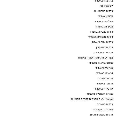
בתי מלון באשדוד
יישובניק נט
פרסום במקומונים
מקומון אשדוד
משלוחים באשדוד
מסעדות באשדוד
דירות למכירה באשדוד
דירות להשכרה באשדוד
פרסום עסק באשדוד
פרסום באשקלון
פרסום בבאר שבע
משרדים וחנויות להשכרה באשדוד
שרותי בריאות באשדוד
אירועים באשדוד
דרושים באשדוד
חוגים באשדוד
ארנונה באשדוד
עורכי דין באשדוד
שערים חשמליים באשדוד
Netips -רשת חברתית לחכמת ההמונים
פרסום באשדוד
אשדוד נט ויקיפדיה
פרסום כתבה שיווקית