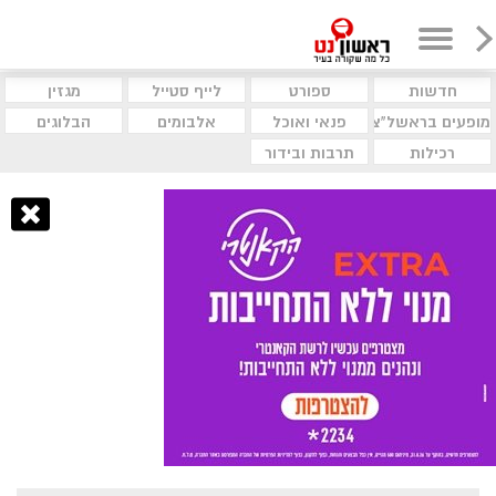
חדשות
ספורט
לייף סטייל
מגזין
מופעים בראשל"צ
פנאי ואוכל
אלבומים
הבלוגים
רכילות
תרבות ובידור