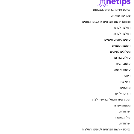
נטיפס רשת חברתית להמלצות
שערים חשמליים
Netips -רשת חברתית לחכמת ההמונים
המלצה לסרט
המלצה לסדרה
טיפים ליחסים אישיים
העצמה עצמית
מסלולים לטיולים
טיולים בדרום
עיצוב הבית
טיפוח ואופנה
דיאטה
יחסי מין
מתכונים
הורים וילדים
תיקון שער חשמלי בראשון לציון
מקומון אשדוד
ישראל נט
נדל"ן באשדוד
ישראל נט
נטיפס - רשת חברתית לטיפים והמלצות