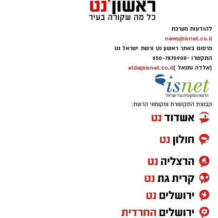
להודעות מערכת
news@isnet.co.il
פרסום באתר ראשון נט ורשת ישראל נט
התקשרו -
050-7870908
(אלדה נתנאל )
elda@isnet.co.il
קבוצת התקשורת ומקומוני הרשת: