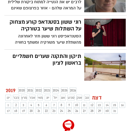
לרבים יש את הנטייה למתוח ביקורת שלילית
על המראה שלהם - אזור בפרצופם שאינם
אוהבים, משקל עודף לכאורה, תווי פנים
שאינם שלמים איתם ועוד ועוד. אולם, כיצד
רוני ששון בסטנדאפ קורע מצחוק
אחרים רואים אותנו והאם הם יסכימו עם
על השתלות שיער בטורקיה
הדרך שבה אנחנו בוחרים להסתכל על עצמנו?
הסטנדאפיסט רוני ששון חזר לאחרונה
הסרטון שלפניכם מוכיח כיצד אותה
מהשתלת שיער מטורקיה ומשתף בחוויה
ביקורתיות שלילית קיימת בעיקר אצלנו בראש
ובתובנות בסטנד-אפ קורע מצחוק - אם
- צפו
חשבתם שהחוויה עברה בשלום, אתם טועים
תיקון והתקנה שערים חשמליים
בגדול! - צפו
בראשון לציון
2019
2020
2021
2022
2023
2024
2025
2026
דצמ
נוב
אוק
ספט
אוג
יול
יונ
מאי
אפר
מרץ
פבר
ינו
1
2
3
4
5
6
7
8
9
10
11
12
13
14
15
16
17
18
19
20
21
22
23
24
25
26
27
28
29
30
31