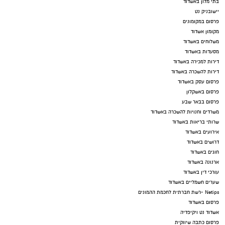
בתי מלון באשדוד
יישובניק נט
פרסום במקומונים
מקומון אשדוד
משלוחים באשדוד
מסעדות באשדוד
דירות למכירה באשדוד
דירות להשכרה באשדוד
פרסום עסק באשדוד
פרסום באשקלון
פרסום בבאר שבע
משרדים וחנויות להשכרה באשדוד
שרותי בריאות באשדוד
אירועים באשדוד
דרושים באשדוד
חוגים באשדוד
ארנונה באשדוד
עורכי דין באשדוד
שערים חשמליים באשדוד
Netips -רשת חברתית לחכמת ההמונים
פרסום באשדוד
אשדוד נט ויקיפדיה
פרסום כתבה שיווקית