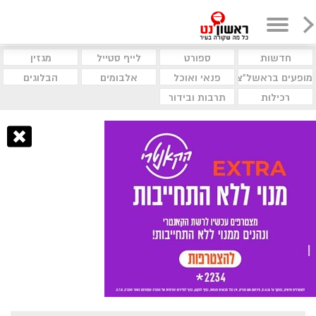
חדשות
ספורט
לייף סטייל
מגזין
מופעים בראשל"צ
פנאי ואוכל
אלבומים
הבלוגים
רכילות
תרבות ובידור