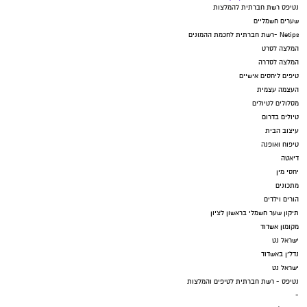
נטיפס רשת חברתית להמלצות
שערים חשמליים
Netips -רשת חברתית לחכמת ההמונים
המלצה לסרט
המלצה לסדרה
טיפים ליחסים אישיים
העצמה עצמית
מסלולים לטיולים
טיולים בדרום
עיצוב הבית
טיפוח ואופנה
דיאטה
יחסי מין
מתכונים
הורים וילדים
תיקון שער חשמלי בראשון לציון
מקומון אשדוד
ישראל נט
נדל"ן באשדוד
ישראל נט
נטיפס - רשת חברתית לטיפים והמלצות
-