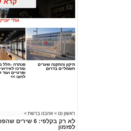
קרא ע
אולי יעניי
תיקון והתקנה שערים
פנתרה -חלל מ
חשמליים בדרום
ומרכז לאירועי
ופרטיים ועוד 
לחצו >>
בוי ג'ורג' השיר החדש שתומך בישראל
הרשמי
ראשון נט
>
אהבנו ברשת
>
בוי ג'ורג' השיר החדש שתומך בי
לא רק בקלפי: 6 ש
לפזמון