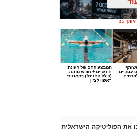
וד
ן אותך גם
שותף
המבצע החם של העונה:
ם עסקיים
חודשיים + חודש מתנה
לפרטים
(כולל החגים!) בקאנטרי
ראשון לציון
 הקשיבו למילים וצפו בקלפי
שראל הקשיבו למילים וצפו
ירים שהפכו את הפוליטיקה הישראלית
בקלפי הרשמי. הזמר הבריטי Boy George מעורר סערה