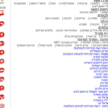
סיסיפי ולמסיבת הנובה
זין ראשון
אי
בלוגים
צרכנות
אסטרולוגיה
אוכל
סיפורי ראשון
הפוטוגנית
 ראשון לציון
קבוצת
קע כמעט בכל מערכת בחירות
דשות ראשון
בל לפני בואו נתענג על השיר
שפט
חדשות ארציות
עמד רציני. אלי לוזון שר על
ונפירמיזם ומספר על הזיקית
לבומים
על התחושה שמשהו כאן פשוט לא
ילות
ספורט
אירועים
תרבות
תמונת היום
. בשיר, הזיקית היא משל לאדם
הילה
לות, אבל השאלה שבכותרת?
נוך
תרבות
ספורט
הגותו רק כדי לרצות אחרים
לוגים
 מסמל חוסר יציבות וחוסר
לוג של אייל בן שמחון
טארות עוזי הכהן
בלוגים אורחים
יף סטייל
נדים
בריאות
אטרקציות ובילוי
רונה - המדור המיוחד
רונה - המדור המיוחד
שדרוג מערכת .NET
 קלאסיקה משעשעת עם מסר
שון לציון נט
ערוץ וידאו
אהבנו ברשת
פנאי ואוכל
צרכנות ועסקים
יפס רשת חברתית להמלצות
רים חשמליים
-רשת חברתית לחכמת ההמונים
לצה לסרט
מלצה לסדרה
 שני נושאים שכדאי להרחיק זה
פים ליחסים אישיים
עצמה עצמית
שיר אהבה פוליטי", בביצוע חנן
לולים לטיולים
ולים בדרום
 דרך עולם השלטון והמשרדים
צוב הבית
עת ובעיקר מזכירה לנו שלפעמים
פוח ואופנה
אטה
יציה – עם לא מעט משברים בדרך.
סי מין
כונים
רים וילדים
קון שער חשמלי בראשון לציון
ומון אשדוד
ראל נט
יהלום שבכתר
ל"ן באשדוד
ראל נט
יפס - רשת חברתית לטיפים והמלצות