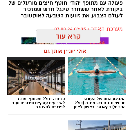
פעולה עם מתופף יהודי חוטף חיצים מורעלים של
ביקורת לאחר ששחרר סינגל חדש שמזכיר
לעולם הצבוע את זוועות השבעה לאוקטובר
מערכת האתר / 09:35 07.08.26
קרא עוד
אולי יעניין אותך גם
תגים:
בוי ג'ורג'
המבצע החם של העונה:
פנתרה -חלל משותף ומרכז
חודשיים + חודש מתנה (כולל
לאירועים עסקיים ופרטיים ועוד
החגים!) בקאנטרי ראשון לציון
לפרטים לחצו >>