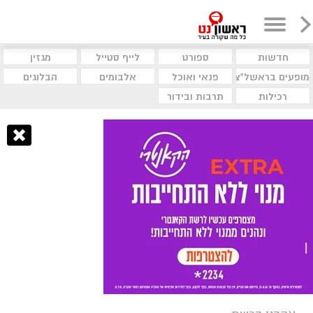
חדשות
ספורט
לייף סטייל
מגזין
מופעים בראשל"צ
פנאי ואוכל
אלבומים
הבלוגים
רכילות
תרבות ובידור