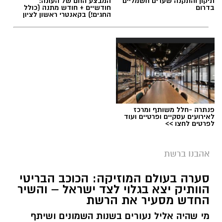
תיקון והתקנה שערים חשמליים
המבצע החם של העונה:
בדרום
חודשיים + חודש מתנה (כולל
החגים!) בקאנטרי ראשון לציון
פנתרה -חלל משותף ומרכז
לאירועים עסקיים ופרטיים ועוד
לפרטים לחצו >>
אהבנו ברשת
סערה בעולם המוזיקה: הכוכב הבריטי
הוותיק יצא בגלוי לצד ישראל – והשיר
החדש מסעיר את הרשת
מי שהיה אליל נעורים בשנות השמונים ושיתף