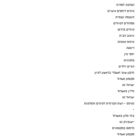
המלצה לסדרה
טיפים ליחסים אישיים
העצמה עצמית
מסלולים לטיולים
טיולים בדרום
עיצוב הבית
טיפוח ואופנה
דיאטה
יחסי מין
מתכונים
הורים וילדים
תיקון שער חשמלי בראשון לציון
מקומון אשדוד
ישראל נט
נדל"ן באשדוד
ישראל נט
נטיפס - רשת חברתית לטיפים והמלצות
-
בתי מלון באשדוד
יישובניק נט
פרסום במקומונים
מקומון אשדוד