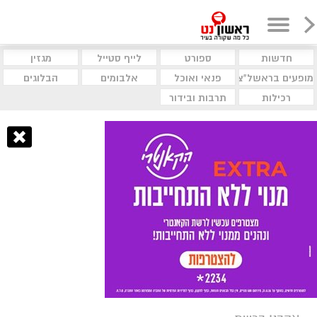
חדשות
ספורט
לייף סטייל
מגזין
מופעים בראשל"צ
פנאי ואוכל
אלבומים
הבלוגים
רכילות
תרבות ובידור