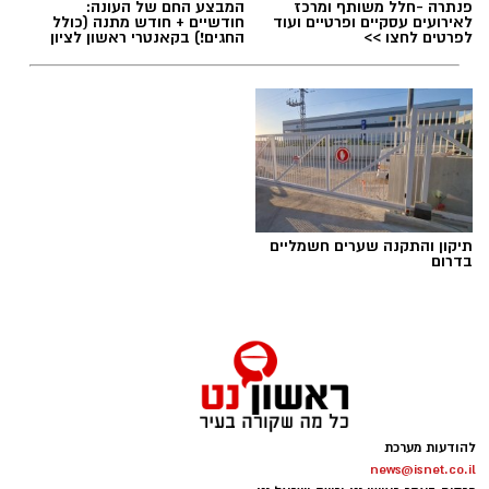
פנתרה -חלל משותף ומרכז
המבצע החם של העונה:
לאירועים עסקיים ופרטיים ועוד
חודשיים + חודש מתנה (כולל
לפרטים לחצו >>
החגים!) בקאנטרי ראשון לציון
יש לכם מידע חשוב שטרם נחשף? צילומים מאירוע
חדשותי? מצאתם טעות בכתבה? נשמח שתשתפו
אותנו
תיקון והתקנה שערים חשמליים
בדרום
להודעות מערכת
news@isnet.co.il