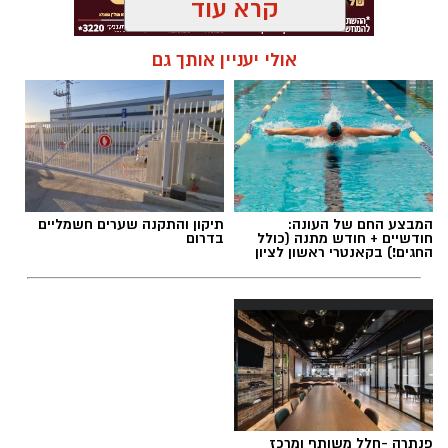
קרא עוד
תגים:
בעלי חיים
אולי יעניין אותך גם
המבצע החם של העונה:
תיקון והתקנה שערים חשמליים
חודשיים + חודש מתנה (כולל
בדרום
החגים!) בקאנטרי ראשון לציון
פנתרה -חלל משותף ומרכז