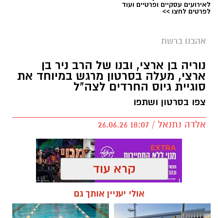
לאירועים עסקיים ופרטיים ועוד
לפרטים לחצו >>
יש לכם מידע חשוב שטרם נחשף? צילומים מאירוע
חדשותי? מצאתם טעות בכתבה? נשמח שתשתפו
אהבנו ברשת
אותנו
נוריה בן ארצי, ובנו של הרב ניר בן
ארצי, מעלה בסרטון מרגש במיוחד את
סוגיית גיוס החרדים לצה"ל
צפו בסרטון ושתפו
אלדה נתנאל / 18:07 26.06.26
קרא עוד
אולי יעניין אותך גם
תגים:
נוריה בן ארצי