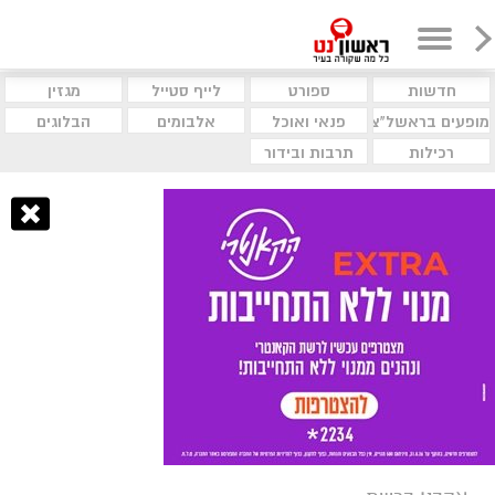
חדשות
ספורט
לייף סטייל
מגזין
מופעים בראשל"צ
פנאי ואוכל
אלבומים
הבלוגים
רכילות
תרבות ובידור