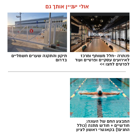
אולי יעניין אותך גם
תגים:
בוי ג'ורג'
פנתרה -חלל משותף ומרכז
תיקון והתקנה שערים חשמליים
לאירועים עסקיים ופרטיים ועוד
בדרום
לפרטים לחצו >>
המבצע החם של העונה:
בוי ג'ורג' השיר החדש שתומך בישראל הקשיבו
חודשיים + חודש מתנה (כולל
החגים!) בקאנטרי ראשון לציון
למילים וצפו בקלפי הרשמי