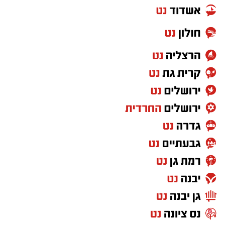
מסמל חוסר יציבות וחוסר נאמנות עצמית.
ביקורת על המצב הכלכלי והחברתי ועל תחושת
המשבר. גם היום, כשמדברים על יוקר המחיה ועל
הפערים בחברה, השיר מצליח להישמע רלוונטי
באופן קצת יותר מדי משכנע.
"שירת הסטיקר" – הדג נחש כבר לא כותבים
שירים כאלו
לפני שהפוליטיקה הפכה למלחמת תגובות
בפייסבוק, היו הסטיקרים על המכוניות. "שירת
הסטיקר" לקחה את שלל הסיסמאות מהרחוב
הישראלי והפכה אותן לשיר אחד בלתי נשכח. מכל
כיוון מגיע מסר אחר, וכל אחד בטוח שהוא צודק.
במילים אחרות: פחות או יותר יום רגיל בפוליטיקה
העמדה הברורה שהציג
בוי ג'ורג' בשיר החדש
הישראלית.
שלו
עוררה תגובות חריפות משני צדי המתרס.