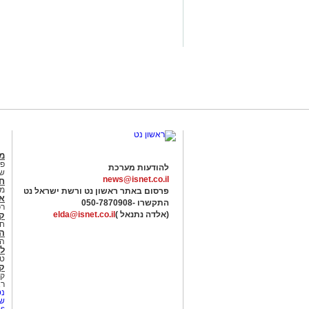
מג
פנ
להודעות מערכת
של
news@isnet.co.il
ח
מ
פרסום באתר ראשון נט ורשת ישראל נט
א
התקשרו -
050-7870908
רכ
(אלדה נתנאל )
elda@isnet.co.il
ק
חי
הב
הב
לי
טר
קו
קו
רא
נט
שע