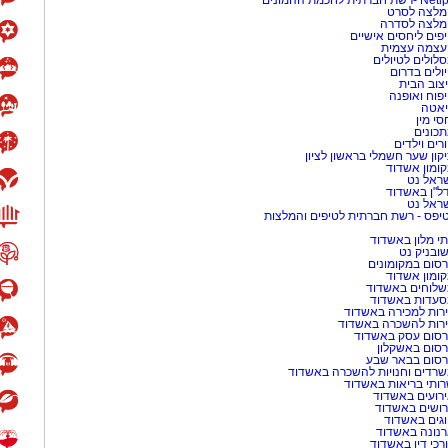
-רשת חברתית לחכמת ההמונים
לצה לסרט
מלצה לסדרה
פים ליחסים אישיים
עצמה עצמית
לולים לטיולים
ולים בדרום
צוב הבית
פוח ואופנה
אטה
סי מין
כונים
רים וילדים
קון שער חשמלי בראשון לציון
ומון אשדוד
ראל נט
ל"ן באשדוד
ראל נט
יפס - רשת חברתית לטיפים והמלצות
י מלון באשדוד
שובניק נט
סום במקומונים
ומון אשדוד
לוחים באשדוד
עדות באשדוד
רות למכירה באשדוד
רות להשכרה באשדוד
סום עסק באשדוד
סום באשקלון
סום בבאר שבע
רדים וחנויות להשכרה באשדוד
ותי בריאות באשדוד
רועים באשדוד
ושים באשדוד
גים באשדוד
נונה באשדוד
רכי דין באשדוד