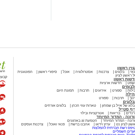
זין ראשון
אי
בלוגים
צרכנות
אסטרולוגיה
אוכל
סיפורי ראשון
הפוטוגנית
 ראשון לציון
קבוצת
דשות ראשון
שפט
חדשות ארציות
לבומים
ילות
ספורט
אירועים
תרבות
תמונת היום
הילה
נוך
תרבות
ספורט
לוגים
לוג של אייל בן שמחון
טארות עוזי הכהן
בלוגים אורחים
יף סטייל
נדים
בריאות
אטרקציות ובילוי
רונה - המדור המיוחד
רונה - המדור המיוחד
הטמעת ai בארגונים
שון לציון נט
ערוץ וידאו
אהבנו ברשת
פנאי ואוכל
צרכנות ועסקים
יפס רשת חברתית להמלצות
רים חשמליים