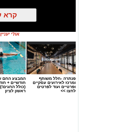
קרא ע
אולי יעניי
פנתרה -חלל משותף
המבצע החם של
ומרכז לאירועים עסקיים
חודשיים + חו
ופרטיים ועוד לפרטים
(כולל החגים!)
יש לכם מידע חשוב שטרם נחשף? צילומים
לחצו >>
ראשון לציון
בכתבה? נשמח שתשתפו אותנו