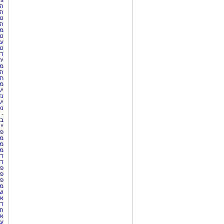
Netips 
המ
ה
טי
ה
מס
טי
עי
טי
די
יח
מת
הו
תי
מק
יש
נד
יש
נט
-
בת
יי
פר
מק
מש
מס
די
די
פר
פר
פר
מש
שר
אי
דר
חו
אר
עו